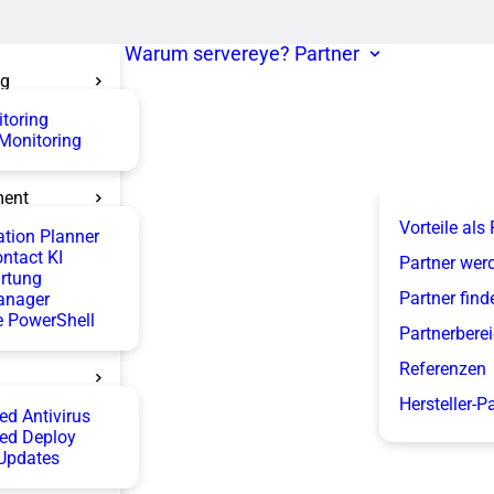
Warum servereye?
Partner
ng
itoring
 Monitoring
ent
Vorteile als
tion Planner
ntact KI
Partner wer
rtung
Partner find
anager
 PowerShell
Partnerbere
Referenzen
Hersteller-P
d Antivirus
ed Deploy
Updates