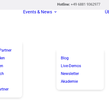
Hotline:
+49 6881 9362977
Events & News
Ü
 Partner
den
Blog
en
Live-Demos
ich
Newsletter
Akademie
artner