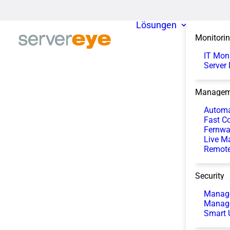
Lösungen
Monitori
IT Mon
Server
Managem
Automa
Fast Co
Fernwa
Live M
Remote
Security
Manage
Manag
Smart 