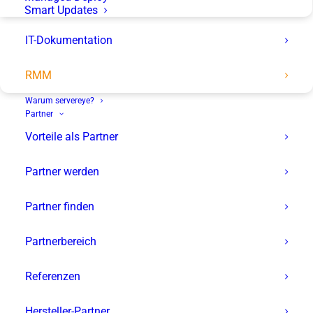
Smart Updates
Arbeitsalltag erheblich vereinfacht und
IT-Dokumentation
automatisiert.
RMM
Kostenfrei testen
Warum servereye?
Partner
Vorteile als Partner
Partner werden
Partner finden
Inhaltsverzeichnis
Partnerbereich
Was ist Remote Monitoring & Management?
Was leistet unser Remote Monitoring &
Referenzen
Management? Die Features im Überblick
Hersteller-Partner
Das Beste: Die komplette RMM-Leistung ist bereits