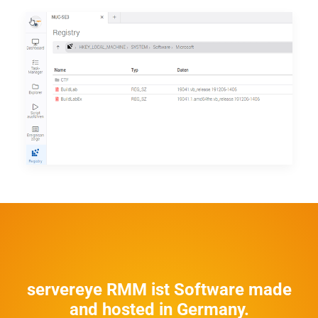
servereye RMM ist Software made
and hosted in Germany.