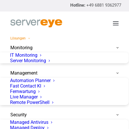
Hotline:
+49 6881 9362977
Lösungen
Monitoring
IT Monitoring
Remote Monitoring &
Server Monitoring
Management (RMM)
Management
Automation Planner
Fast Contact KI
Fernwartung
servereye RMM bietet erstklassige,
Live Manager
benutzerfreundliche Tools zur effizienten
Remote PowerShell
Organisation Ihrer IT-Service-
Security
Dienstleistungen. Profitieren Sie von einer
Managed Antivirus
Managed Deploy
leistungsstarken Software, die Ihren IT-