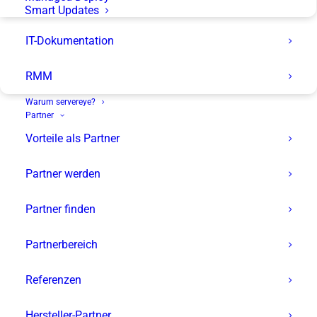
Smart Updates
IT-Dokumentation
RMM
Warum servereye?
Partner
Vorteile als Partner
Partner werden
Partner finden
Zertifizierungsschulungen
Partnerbereich
Basic 2026
Referenzen
für unsere
Hersteller-Partner