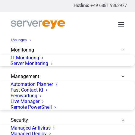
Hotline:
+49 6881 9362977
Lösungen
Monitoring
IT Monitoring
Die Lösung für
Server Monitoring
Smart Updates
Management
Automation Planner
Fast Contact KI
Fernwartung
Live Manager
servereye ist als IT Monitoring Software ein
Remote PowerShell
wahres Multitool, mit dem Sie Ihnen
Security
anvertraute IT-Systeme
so einfach wie möglich
Managed Antivirus
und
so sicher wie nötig
überwachen und
Managed Deploy