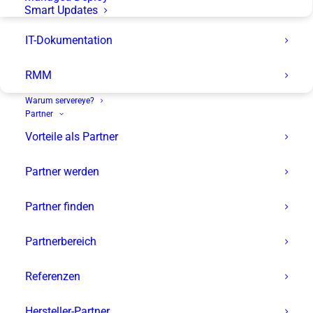
warten können. Das intelligente Remote
Smart Updates
Monitoring & Management erledigt für Sie
IT-Dokumentation
zahlreiche Aufgaben, was Ihnen etwa bei
Serverausfällen ein schnelles Eingreifen und
RMM
die kurzfristige Fehlerbehebung ermöglicht.
Warum servereye?
Partner
Vorteile als Partner
Jetzt kostenfrei testen
Partner werden
Features ansehen
Partner finden
Partnerbereich
Referenzen
Hersteller-Partner