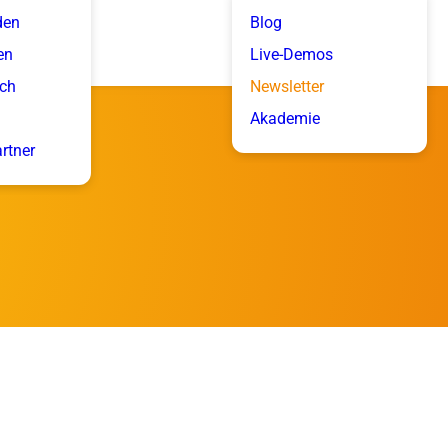
den
Blog
en
Live-Demos
ich
Newsletter
Akademie
artner