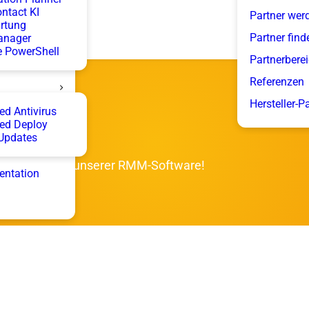
ntact KI
Partner wer
rtung
Partner find
anager
 PowerShell
Partnerbere
Referenzen
Hersteller-P
d Antivirus
ed Deploy
Updates
 und Tricks zu unserer RMM-Software!
entation