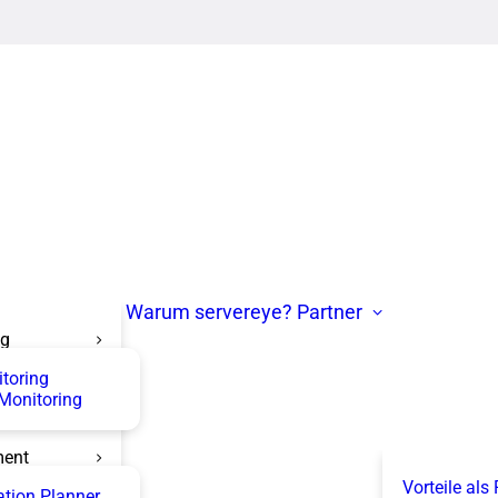
Warum servereye?
Partner
ng
itoring
 Monitoring
ent
Vorteile als
tion Planner