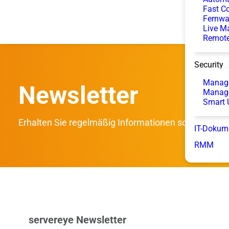
Fast Co
Fernwa
Live M
Remote
Security
Manage
Newsletter
Manag
Smart 
Erhalten Sie regelmäßig Informationen sowie Tipps
IT-Dokum
RMM
servereye Newsletter