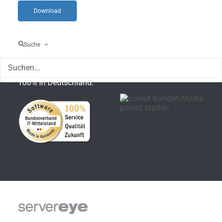
Partner Hersteller
Download
Gütesiegel
Fernwartung
Suche
Entwicklung, Hosting
Hier können Sie sich die
und Support erfolgen zu
Datei herunterladen:
100% in Deutschland.