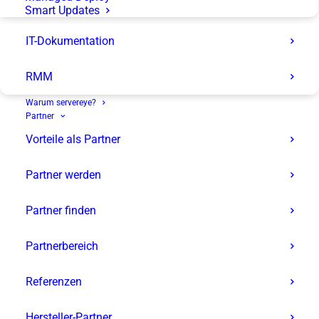
Smart Updates
IT-Dokumentation
RMM
Warum servereye?
Partner
Cell Phone
0 68 81 - 9 36 29 77
Vorteile als Partner
Email
fabienne.ilchmann@server-eye.de
Partner werden
Fabienne Ilchmann
Partner finden
Stabsstelle Assistenz Abteilungsleitung Entwicklung
Partnerbereich
Referenzen
Hersteller-Partner