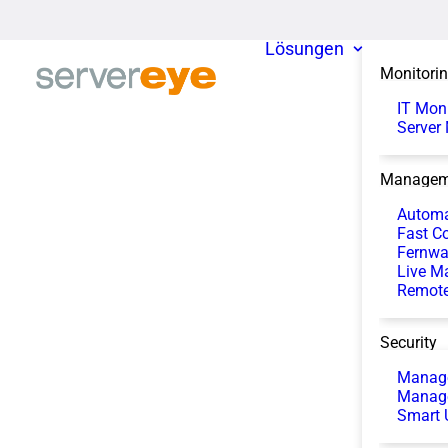
Lösungen
Monitori
IT Mon
Server
Managem
Automa
Fast Co
Fernwa
Live M
Remote
Security
Manage
Manag
Smart 