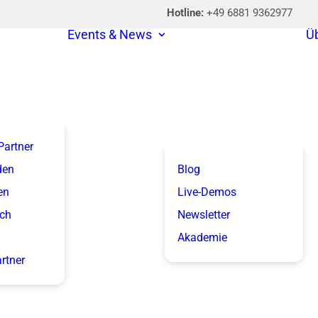
Hotline:
+49 6881 9362977
Events & News
Ü
 Partner
den
Blog
en
Live-Demos
ich
Newsletter
Akademie
artner