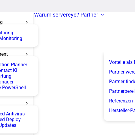
Warum servereye?
Partner
ng
itoring
 Monitoring
ent
Vorteile als
tion Planner
ntact KI
Partner wer
rtung
Partner find
anager
 PowerShell
Partnerbere
Referenzen
Hersteller-P
d Antivirus
ed Deploy
Updates