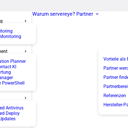
Warum servereye?
Partner
ng
itoring
 Monitoring
ent
Vorteile als
tion Planner
ntact KI
Partner wer
rtung
Partner find
anager
 PowerShell
Partnerbere
Referenzen
Hersteller-P
d Antivirus
ed Deploy
Updates