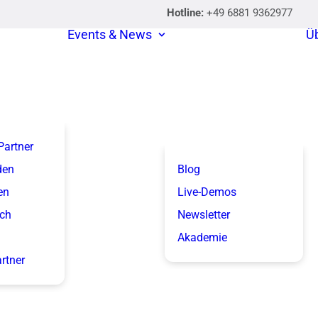
Hotline:
+49 6881 9362977
Events & News
Ü
 Partner
den
Blog
en
Live-Demos
ich
Newsletter
Akademie
artner