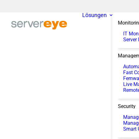
Lösungen
Monitori
IT Mon
Server
Managem
Automa
Fast Co
Fernwa
Live M
Remote
Security
Manage
Manag
Smart 