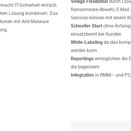
Völlige Flexibilität
durch Clou
macht IT-Sicherheit einfach.
Ransomware-Abwehr, E-Mail S
erten Lösung kombiniert. Das
Services können mit einem Kl
ktionen mit Anti-Malware
Schneller Start
ohne Anfangsk
ung.
einsatzbereit bei Kunden
White-Labeling
da das kompl
werden kann
Reportings
ermöglichen die E
die begeistern
Integration
in
RMM
– und PS