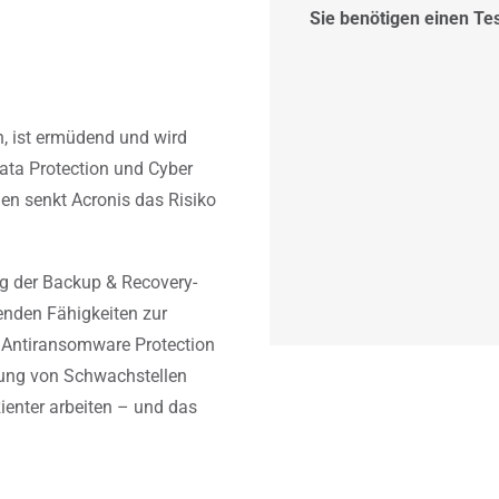
Sie benötigen einen Te
Acronis
n, ist ermüdend und wird
Trial
ata Protection und Cyber
en senkt Acronis das Risiko
Bitte beachten Sie u
Kostenloses Trial anf
g der Backup & Recovery-
enden Fähigkeiten zur
& Antiransomware Protection
tung von Schwachstellen
ienter arbeiten – und das