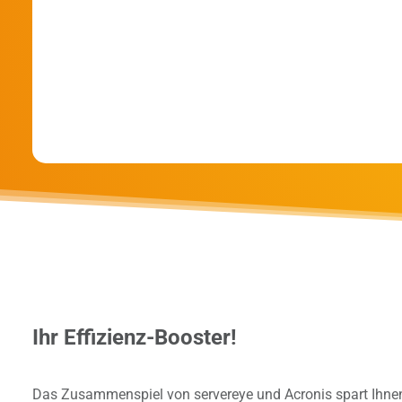
(Cyber
Protect
mit
Bitte beachten Sie unsere
Datenschutzhinweise
.
Acronis
Landingpage)
Kostenloses Trial anfordern
Ihr Effizienz-Booster!
Das Zusammenspiel von servereye und Acronis spart Ihnen 