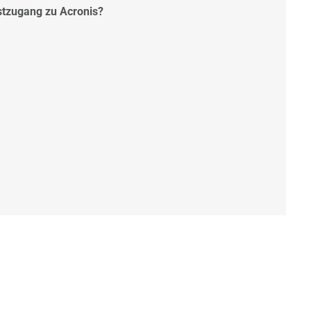
stzugang zu Acronis?
nsere
Datenschutzhinweise
.
ordern