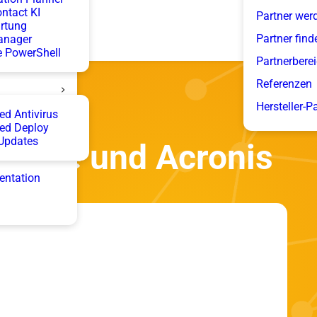
ntact KI
Partner wer
rtung
Partner find
anager
 PowerShell
Partnerbere
Referenzen
Hersteller-P
d Antivirus
ed Deploy
Updates
vereye und Acronis
entation