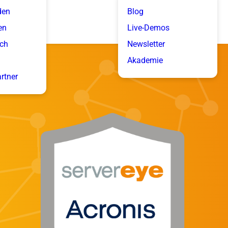
den
Blog
en
Live-Demos
ich
Newsletter
Akademie
artner