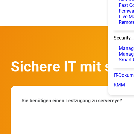
Fast Co
Fernwa
Live M
Remote
Security
Manage
Manag
Smart 
Sichere IT mit ser
IT-Dokum
RMM
Sie benötigen einen Testzugang zu servereye?
Server-
Eye
Trial