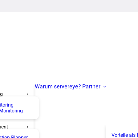
Warum servereye?
Partner
ng
itoring
 Monitoring
ent
Vorteile als
tion Planner