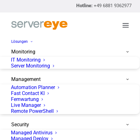
Hotline:
+49 6881 9362977
Lösungen
Monitoring
IT Monitoring
Das Saarland als
Server Monitoring
Mittelpunkt deutscher IT
Management
Systemhäuser
Automation Planner
Fast Contact KI
Fernwartung
Live Manager
Remote PowerShell
Security
Managed Antivirus
Managed Deploy