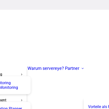
Warum servereye?
Partner
ng
itoring
 Monitoring
ent
Vorteile als
tion Planner