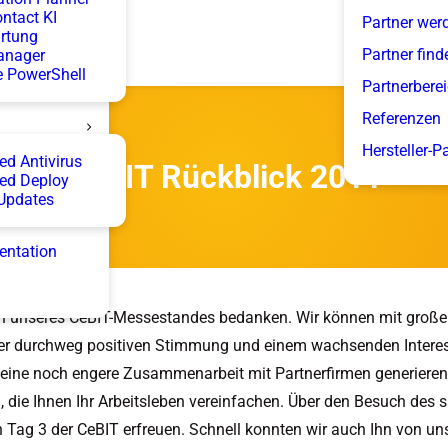
ntact KI
Partner wer
rtung
Partner find
anager
 PowerShell
Partnerbere
Referenzen
Hersteller-P
d Antivirus
CeBIT Rückblick 2011
ed Deploy
Updates
entation
n unseres CeBIT-Messestandes bedanken. Wir können mit großer
iner durchweg positiven Stimmung und einem wachsenden Interes
eine noch engere Zusammenarbeit mit Partnerfirmen generieren
die Ihnen Ihr Arbeitsleben vereinfachen. Über den Besuch des 
 Tag 3 der CeBIT erfreuen. Schnell konnten wir auch Ihn von un