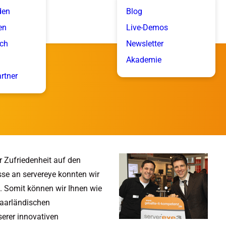
den
Blog
en
Live-Demos
ich
Newsletter
Akademie
artner
 Zufriedenheit auf den
se an servereye konnten wir
. Somit können wir Ihnen wie
saarländischen
serer innovativen