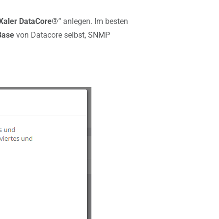
nXaler DataCore®
“ anlegen. Im besten
Base
von Datacore selbst,
SNMP