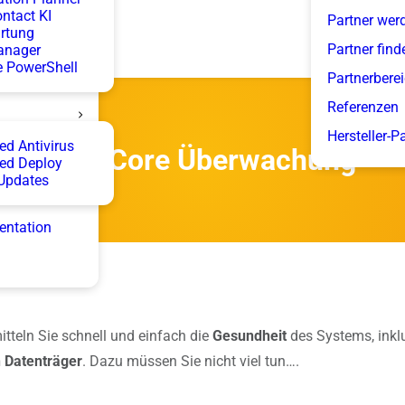
ntact KI
Partner wer
rtung
Partner find
anager
 PowerShell
Partnerbere
Referenzen
Hersteller-P
d Antivirus
DataCore Überwachung
ed Deploy
Updates
entation
tteln Sie schnell und einfach die
Gesundheit
des Systems, inkl
n
Datenträger
. Dazu müssen Sie nicht viel tun….