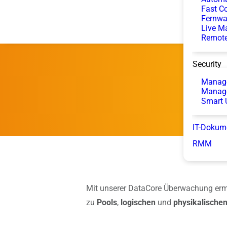
Fast Co
Fernwa
Live M
Remote
Security
Manage
Manag
Smart 
IT-Dokum
RMM
Mit unserer DataCore Überwachung ermi
zu
Pools
,
logischen
und
physikalische