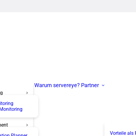
Warum servereye?
Partner
ng
itoring
 Monitoring
ent
Vorteile als
tion Planner