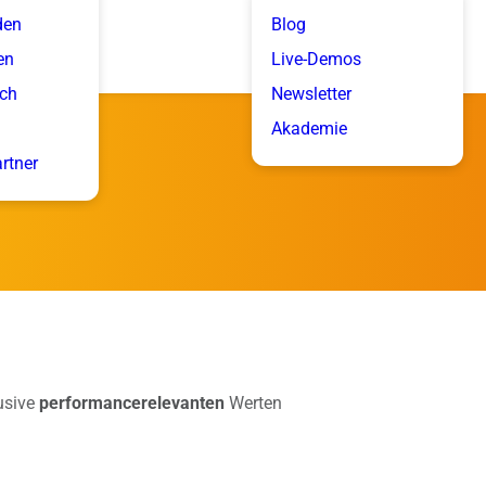
den
Blog
en
Live-Demos
ich
Newsletter
Akademie
artner
usive
performancerelevanten
Werten