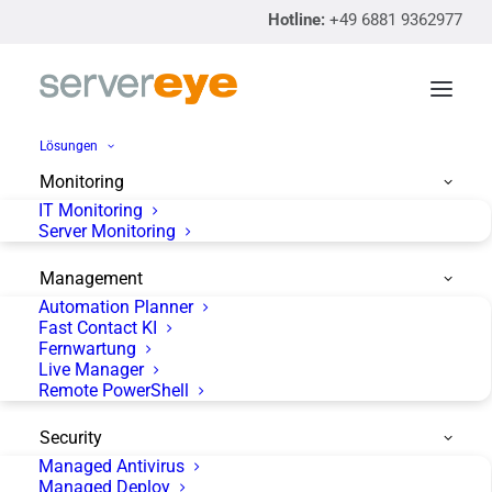
Hotline:
+49 6881 9362977
Lösungen
Monitoring
IT Monitoring
Datastore Status für
Server Monitoring
Arcserve UDP
Management
Automation Planner
Fast Contact KI
Fernwartung
Live Manager
Remote PowerShell
Security
Managed Antivirus
Managed Deploy
Neben Sensoren für den Backup Status für die