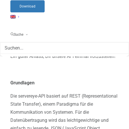
Download
Und was ist mit der servereye API?
Wir bieten schon lange eine API an, damit Du Deine
Systeme mit servereye verbinden kannst. Diese
Suche
haben wir kürzlich erweitert und verbessert.
Ein guter Anlass, Dir unsere API einmal vorzustellen!
Grundlagen
Die servereye-API basiert auf REST (Representational
State Transfer), einem Paradigma für die
Kommunikation von Systemen. Für die
Datenübertragung wird das leichtgewichtige und
einfach zu lesende JSON (JavaScript Object