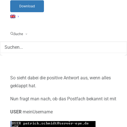
Hier reichen wenige Befehle. Das Ganze ist dabei
Download
aufgebaut wie ein Gesprächsverlauf:
telnet meinPOPServer 110
Suche
So sieht dabei die positive Antwort aus, wenn alles
geklappt hat.
Nun fragt man nach, ob das Postfach bekannt ist mit
USER
meinUsername