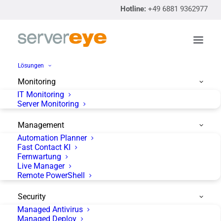
Hotline:
+49 6881 9362977
Lösungen
Monitoring
IT Monitoring
IMAP, POP3 und SMTP
Server Monitoring
einfach testen
Management
Automation Planner
Fast Contact KI
Fernwartung
Live Manager
Remote PowerShell
In diesem Artikel geht es darum wie man IMAP, POP3
Security
und SMTP einfach testen kann mittels des telnet
Managed Antivirus
Managed Deploy
Kommandos! Gerade wenn man Fehler erhält aus