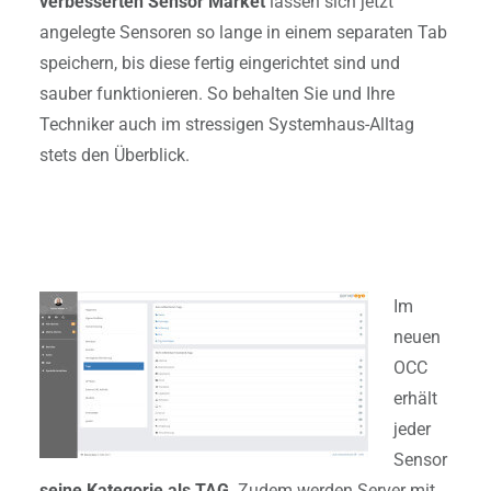
verbesserten Sensor Market
lassen sich jetzt
angelegte Sensoren so lange in einem separaten Tab
speichern, bis diese fertig eingerichtet sind und
sauber funktionieren. So behalten Sie und Ihre
Techniker auch im stressigen Systemhaus-Alltag
stets den Überblick.
Im
neuen
OCC
erhält
jeder
Sensor
seine Kategorie als TAG
. Zudem werden Server mit