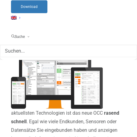
Download
Durch den
neu ausgerichteten Fokus
ist ein noch
Suche
strukturierteres Arbeiten für Sie als Systemhaus
möglich.
Durch die Verwendung der
aktuellsten Technologien ist das neue OCC
rasend
schnell
. Egal wie viele Endkunden, Sensoren oder
Datensätze Sie eingebunden haben und anzeigen