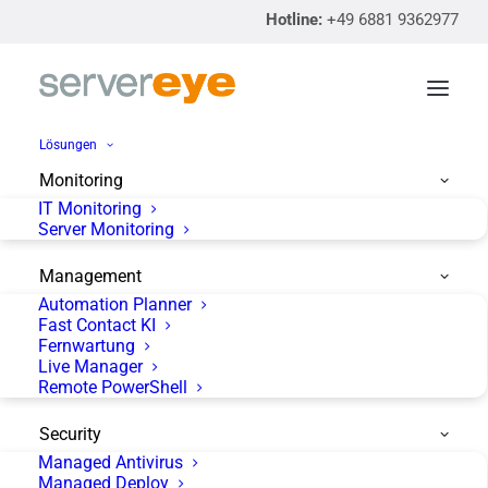
Hotline:
+49 6881 9362977
Lösungen
Monitoring
IT Monitoring
Release des neuen OCC
Server Monitoring
Management
Automation Planner
Fast Contact KI
Fernwartung
Live Manager
Es soweit endlich soweit. Das neue Online Control
Remote PowerShell
Center wird offiziell freigeschaltet. Wir bedanken uns
Security
bei allen Beta Testern. In diesem Blog Artikel bringen
Managed Antivirus
wir Ihnen alle wichtigen Informationen auf einen
Managed Deploy