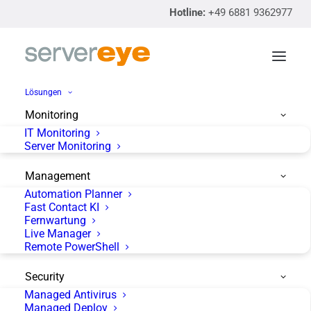
Hotline:
+49 6881 9362977
Lösungen
Monitoring
IT Monitoring
servereye Partnertag
Server Monitoring
2019
Management
Automation Planner
Fast Contact KI
Fernwartung
Live Manager
Remote PowerShell
Bereits zum 4. Mal findet der servereye Partnertag in
Security
diesem Jahr statt. Nadine Scheer, unsere
Managed Antivirus
Managed Deploy
Organisationsqueen, plant und betreut den