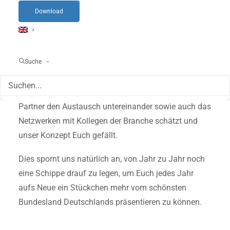
Das größte Projekt, welches sie aktuell betreut, ist
Download
unser servereye Partnertag.
Das Highlight des
Jahres, auf das unser Team schon entgegen fiebert.
Suche
Unser Partnertag findet nun bereits zum 4.
Mal erfolgreich statt. Das heißt wohl, dass ihr als
Partner den Austausch untereinander sowie auch das
Netzwerken mit Kollegen der Branche schätzt und
unser Konzept Euch gefällt.
Dies spornt uns natürlich an, von Jahr zu Jahr noch
eine Schippe drauf zu legen, um Euch jedes Jahr
aufs Neue ein Stückchen mehr vom schönsten
Bundesland Deutschlands präsentieren zu können.