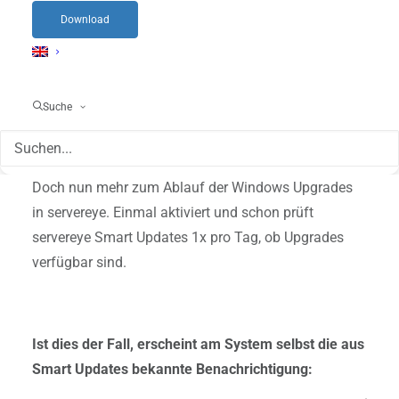
weiter unten).
Download
Es kann also pro System entschieden werden, wo
Upgrades durchgeführt werden. Möchtest Du das
Ganze auf mehreren Systemen aktivieren, so kannst
Suche
Du hier Gebrauch von unserer Bulk Editierung
machen.
Doch nun mehr zum Ablauf der Windows Upgrades
in servereye. Einmal aktiviert und schon prüft
servereye Smart Updates 1x pro Tag, ob Upgrades
verfügbar sind.
Ist dies der Fall, erscheint am System selbst die aus
Smart Updates bekannte Benachrichtigung: