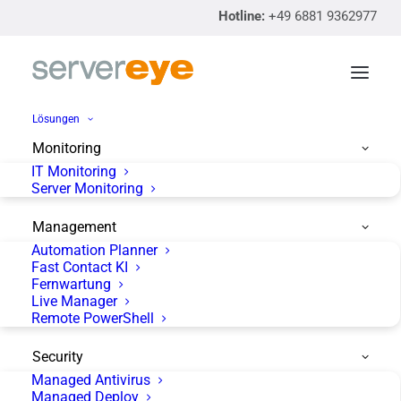
Hotline:
+49 6881 9362977
Lösungen
Monitoring
IT Monitoring
So installierst Du
Server Monitoring
Windows Upgrades mit
Management
servereye
Automation Planner
Fast Contact KI
Fernwartung
Live Manager
Remote PowerShell
Security
Managed Antivirus
Managed Deploy