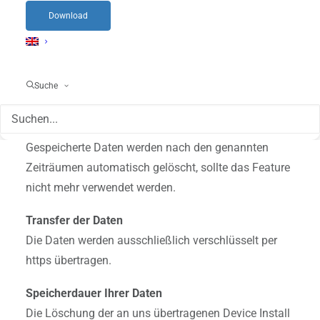
Standortdaten
Download
Die Standortdaten werden standardmäßig 30 Tage
bei Kundenadressen, sowie 7 Tage für Benutzer
gespeichert.
Lediglich der zuletzt bezogene Standort wird
Suche
gespeichert, ältere Einträge verfallen automatisch, es
gibt somit keine Historie.
Gespeicherte Daten werden nach den genannten
Zeiträumen automatisch gelöscht, sollte das Feature
nicht mehr verwendet werden.
Transfer der Daten
Die Daten werden ausschließlich verschlüsselt per
https übertragen.
Speicherdauer Ihrer Daten
Die Löschung der an uns übertragenen Device Install