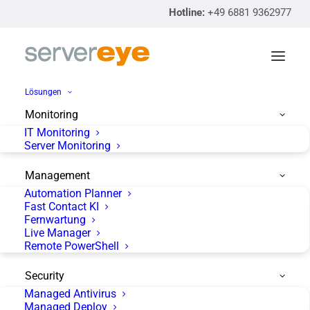
Hotline:
+49 6881 9362977
Lösungen
Monitoring
IT Monitoring
Datenschutzrichtlinie
Server Monitoring
(servereye App)
Management
Automation Planner
Fast Contact KI
Fernwartung
Live Manager
Remote PowerShell
Security
Managed Antivirus
Anbieter und verantwortliche Stelle im Sinne des
Managed Deploy