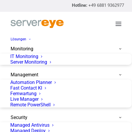
Hotline:
+49 6881 9362977
Lösungen
Monitoring
IT Monitoring
Registrierung &
Server Monitoring
Begrüßungskaffee
Management
Automation Planner
30. JULI 2024
|
BY
MARKETING@KRAEMER-IT.DE
Fast Contact KI
Fernwartung
Live Manager
Registrierung
Remote PowerShell
Klicke, um diesen Beitrag zu bewerten!
Security
[Gesamt:
0
Durchschnitt:
0
]
Managed Antivirus
Managed Deploy