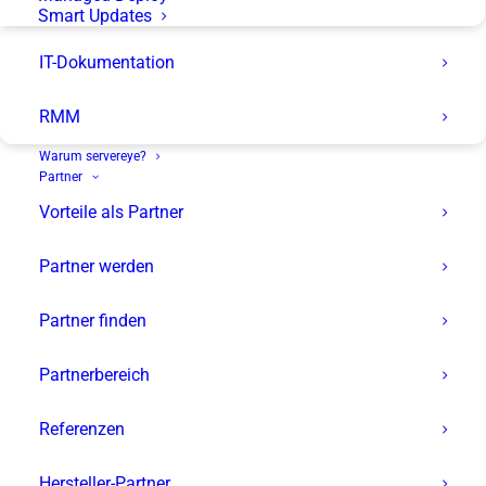
Smart Updates
IT-Dokumentation
Next
RMM
Warum servereye?
Partner
Vorteile als Partner
Aktuelles
Lösungen
Partner werden
Akademie & Events
RMM
Partner finden
Newsletter
Arbeiten in Echtzeit
24/7 Monitoring
Partnerbereich
Datensicherheit
Erweiterbarkeit
Referenzen
Alle Vorteile anzeigen
Hersteller-Partner