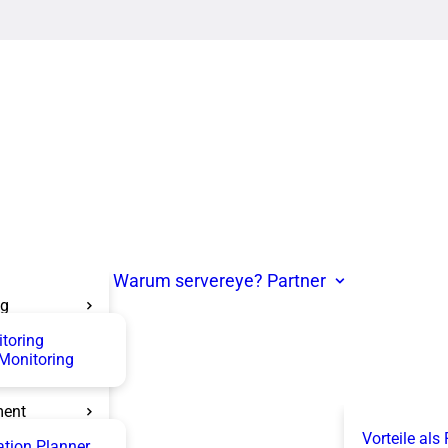
Warum servereye?
Partner
ng
itoring
 Monitoring
ent
Vorteile als
tion Planner