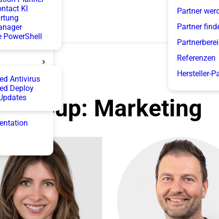
ntact KI
Partner wer
rtung
Partner find
anager
 PowerShell
Partnerbere
Referenzen
Hersteller-P
d Antivirus
ed Deploy
Updates
Group:
Marketing
entation