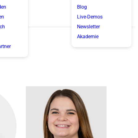
den
Blog
en
Live-Demos
ich
Newsletter
Akademie
artner